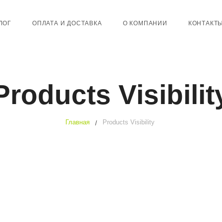
ЛОГ
ОПЛАТА И ДОСТАВКА
О КОМПАНИИ
КОНТАКТ
КРУПЫ
КОРЗИНА
Products Visibilit
МАСЛА
ОФОРМЛЕН
МУКА
МОЙ АККАУ
ПРОДУКТЫ ИЗ КОКОСА
Главная
Products Visibility
СЕМЕНА
СИРОПЫ & ЯГОДЫ
СОЛЬ И КАКАО-БОБЫ
ПСИЛЛИУМ