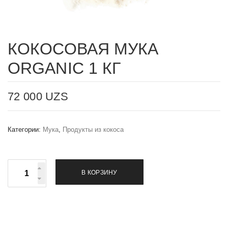
Email
*
КОКОСОВАЯ МУКА
ORGANIC 1 КГ
Сохранить моё имя, email и адрес сайта в этом браузере
для последующих моих комментариев.
72 000
UZS
Ваша оценка
*
Ваш отзыв
*
Категории:
Мука
,
Продукты из кокоса
К
В КОРЗИНУ
о
л
и
ч