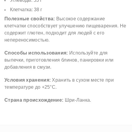
Углеводы: 53 г
О
Клетчатка: 38 г
В
Полезные свойства:
Высокое содержание
А
клетчатки способствует улучшению пищеварения. Не
Я
содержит глютен, подходит для людей с его
М
непереносимостью.
У
Способы использования:
Используйте для
К
выпечки, приготовления блинов, панировки или
А
добавления в смузи.
O
R
Условия хранения:
Хранить в сухом месте при
температуре до +25°С.
G
A
Страна происхождение:
Шри-Ланка.
N
I
C
1