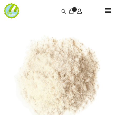
0
Отзывы
Отзывов пока нет.
БУДЬТЕ ПЕРВЫМ, КТО ОСТАВИЛ ОТЗЫВ НА
“КОКОСОВАЯ МУКА ORGANIC 1 КГ”
Ваш адрес email не будет опубликован.
Обязательные поля
помечены
*
Имя
*