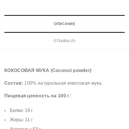
е
с
т
ОПИСАНИЕ
в
о
ОТЗЫВЫ (0)
т
о
в
а
КОКОСОВАЯ МУКА (Coconut powder)
р
Состав:
100% натуральная кокосовая мука.
а
К
Пищевая ценность на 100 г:
О
К
Белки: 19 г
О
Жиры: 11 г
С