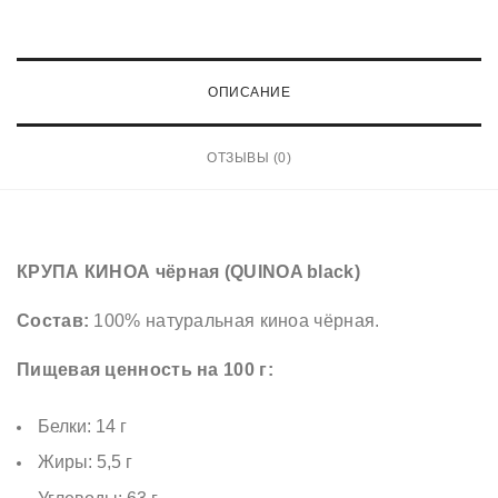
е
с
т
ОПИСАНИЕ
в
о
ОТЗЫВЫ (0)
т
о
в
а
КРУПА КИНОА чёрная (QUINOA black)
р
Состав:
100% натуральная киноа чёрная.
а
К
Пищевая ценность на 100 г:
Р
У
Белки: 14 г
П
Жиры: 5,5 г
А