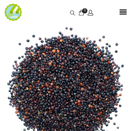
0
Отзывы
Отзывов пока нет.
БУДЬТЕ ПЕРВЫМ, КТО ОСТАВИЛ ОТЗЫВ НА
“КРУПА КИНОА ЧЁРНАЯ 1 КГ”
Ваш адрес email не будет опубликован.
Обязательные поля
помечены
*
Имя
*