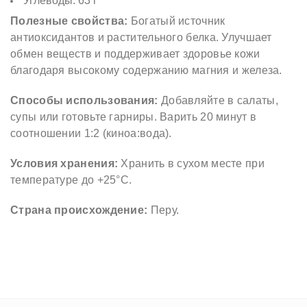
Углеводы: 63 г
К
Полезные свойства:
Богатый источник
И
антиоксидантов и растительного белка. Улучшает
Н
обмен веществ и поддерживает здоровье кожи
О
благодаря высокому содержанию магния и железа.
А
Способы использования:
Добавляйте в салаты,
Ч
супы или готовьте гарниры. Варить 20 минут в
Ё
соотношении 1:2 (киноа:вода).
Р
Условия хранения:
Хранить в сухом месте при
Н
температуре до +25°С.
А
Я
Страна происхождение:
Перу.
1
К
Г