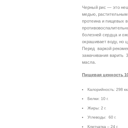
Черный рис — это неш
медью, растительным
протеина и пищевых в
противовоспалительны
болезней сердца и ож
окрашивает воду, но ц
Перед варкой рекомен
замачивания варить 3
масла.
Пищевая ценность 10
Калорийность: 298 кк
Белки: 10 г.
Жиры: 2 г.
Углеводы: 60 г.
Клетчатка – 24 г.