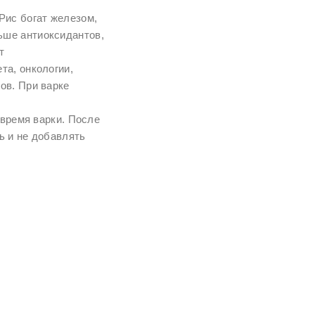
Рис богат железом,
ше антиоксидантов,
т
та, онкологии,
ов. При варке
 время варки. После
ь и не добавлять