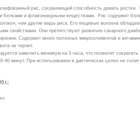
Ч
лифованный рис, сохраняющий способность давать ростки. 
Ё
и белками и флавоноидными веществами. Рис содержит боль
олокон, чем другие виды риса. Его пищевые волокна обладаю
Р
ми свойствами. Они препятствуют развитию сахарного диабе
Н
ирению. Содержит много полезных микроэлементов и витамин
Ы
вета не теряет.
Й
дуется замочить минимум на 3 часа, что позволит сократить
1
0-40 минут. При использовании в диетических целях не солит
К
Г
0 г:
ал.