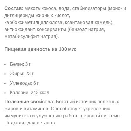
О
Состав:
мякоть кокоса, вода, стабилизаторы (моно- и
В
диглицериды жирных кислот,
Ы
карбоксиметилцеллюлоза, ксантановая камедь),
антиоксидант, консерванты (бензоат натрия,
Е
метабисульфит натрия).
С
Л
Пищевая ценность на 100 мл:
И
В
Белки: 3 г
К
Жиры: 23 г
И
Углеводы: 6 г
4
Калории: 243 ккал
0
Полезные свойства:
Богатый источник полезных
0
жиров и витаминов. Способствует укреплению
М
иммунитета и улучшению работы нервной системы.
Л
Подходит для веганов.