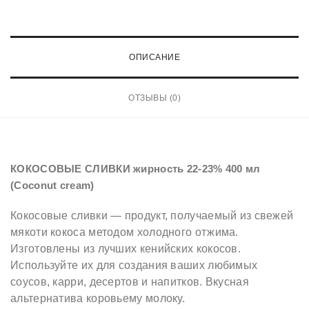
е
с
т
ОПИСАНИЕ
в
о
ОТЗЫВЫ (0)
т
о
в
а
КОКОСОВЫЕ СЛИВКИ жирность 22-23% 400 мл
(Coconut cream)
р
а
Кокосовые сливки — продукт, получаемый из свежей
К
мякоти кокоса методом холодного отжима.
О
Изготовлены из лучших кенийских кокосов.
К
Используйте их для создания ваших любимых
соусов, карри, десертов и напитков. Вкусная
О
альтернатива коровьему молоку.
С